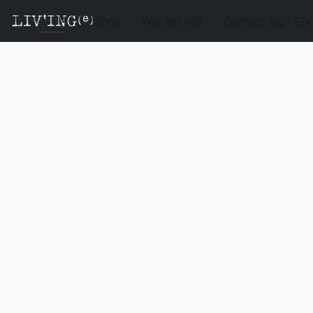
Shop
Wie zijn wij?
Contact
NL
EN