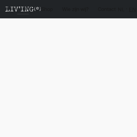
Shop
Wie zijn wij?
Contact
NL
EN