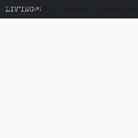
Shop
Wie zijn wij?
Contact
NL
EN