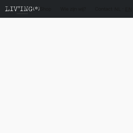
Shop
Wie zijn wij?
Contact
NL
EN