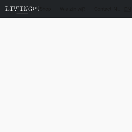
Shop
Wie zijn wij?
Contact
NL
EN