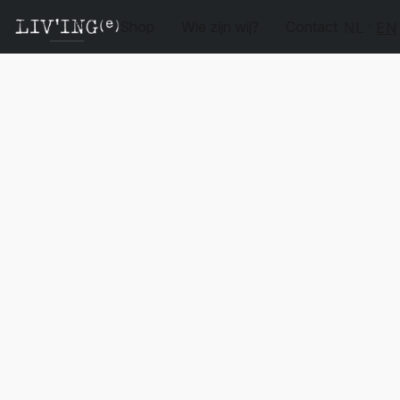
Shop
Wie zijn wij?
Contact
NL
EN