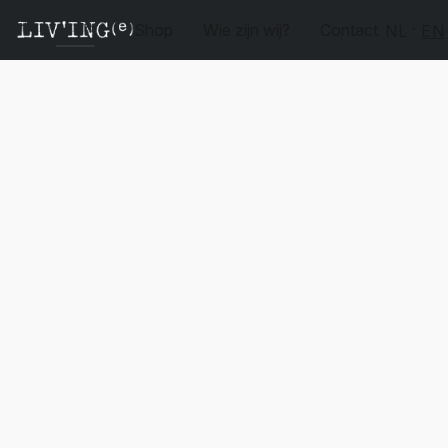
Shop
Wie zijn wij?
Contact
NL
EN