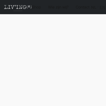
Shop
Wie zijn wij?
Contact
NL
EN