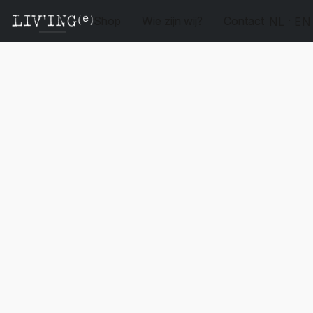
Shop
Wie zijn wij?
Contact
NL
EN