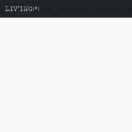
Shop
Wie zijn wij?
Contact
NL
EN