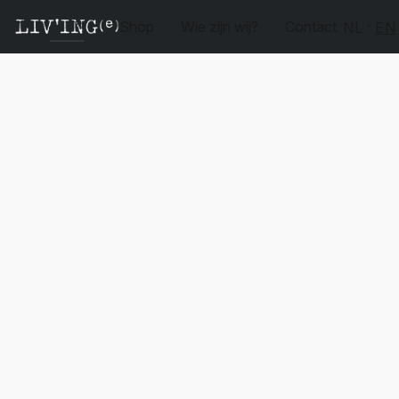
Shop
Wie zijn wij?
Contact
NL
EN