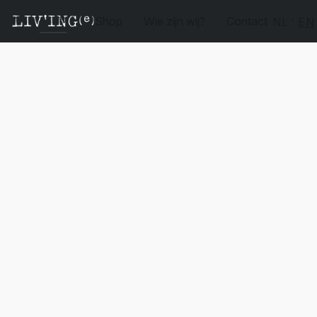
Shop
Wie zijn wij?
Contact
NL
EN