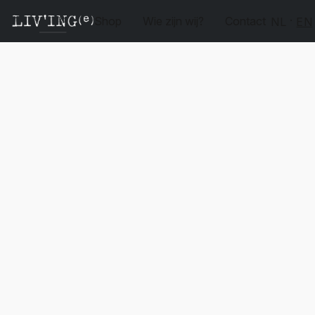
Shop
Wie zijn wij?
Contact
NL
EN