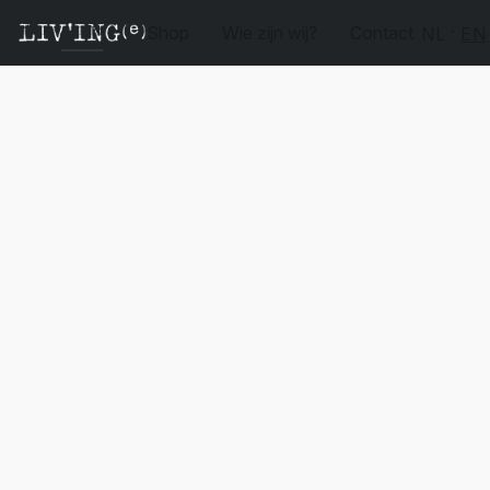
Shop
Wie zijn wij?
Contact
NL
EN