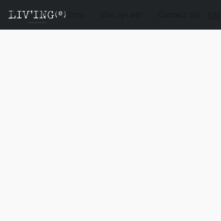
Shop
Wie zijn wij?
Contact
NL
EN