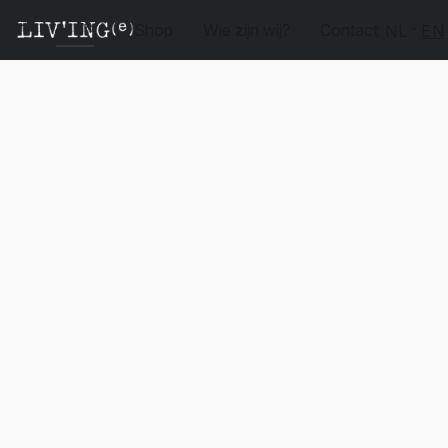
Shop
Wie zijn wij?
Contact
NL
EN