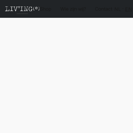
Shop
Wie zijn wij?
Contact
NL
EN