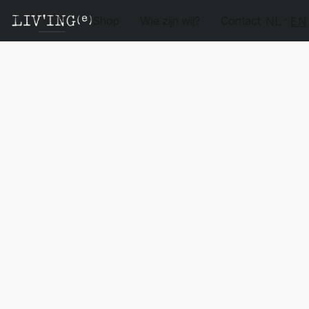
Shop
Wie zijn wij?
Contact
NL
EN