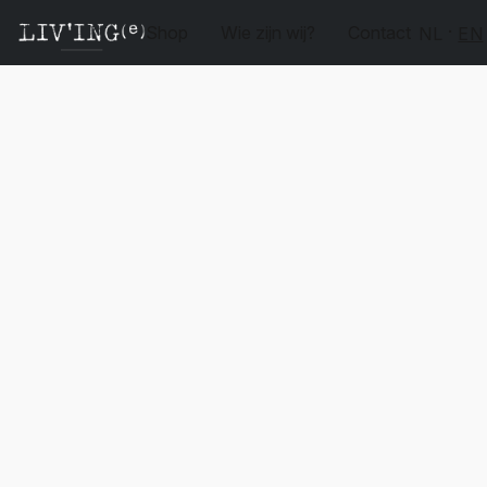
Shop
Wie zijn wij?
Contact
NL
EN