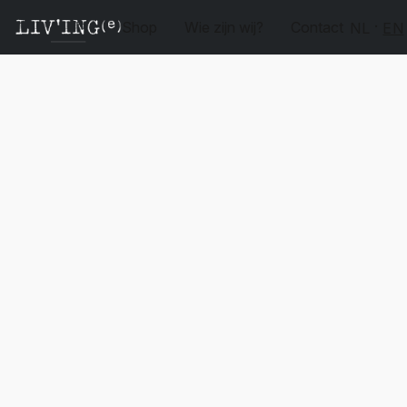
Shop
Wie zijn wij?
Contact
NL
EN