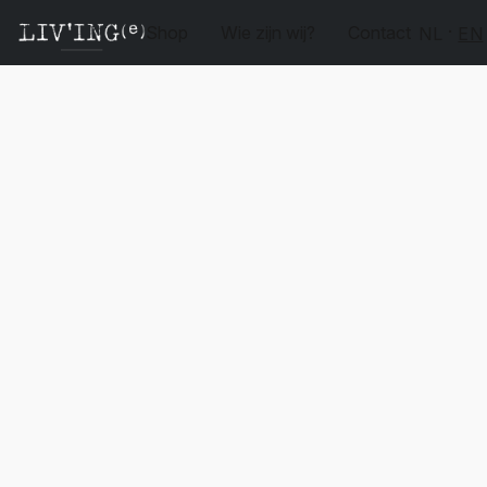
Shop
Wie zijn wij?
Contact
NL
EN