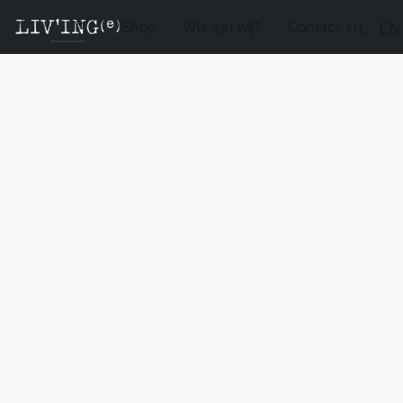
Shop
Wie zijn wij?
Contact
NL
EN