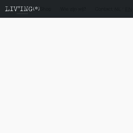
Shop
Wie zijn wij?
Contact
NL
EN