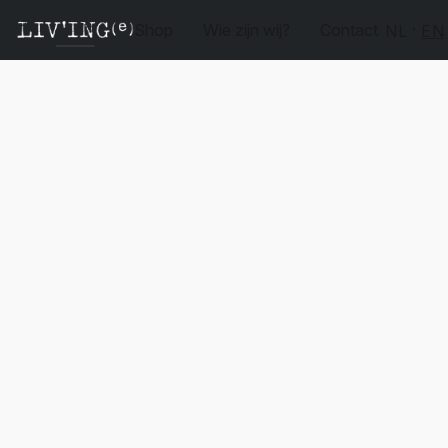
Shop
Wie zijn wij?
Contact
NL
EN