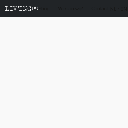
Shop
Wie zijn wij?
Contact
NL
EN