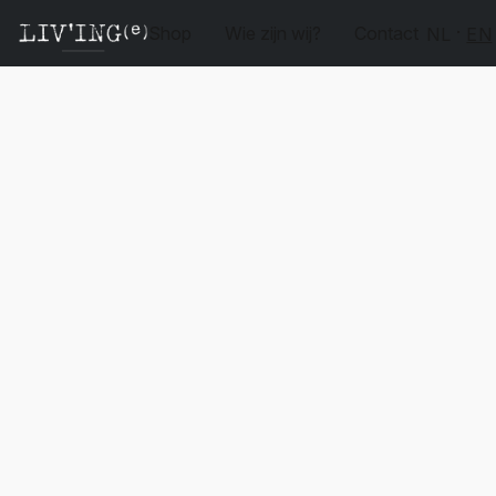
Shop
Wie zijn wij?
Contact
NL
EN