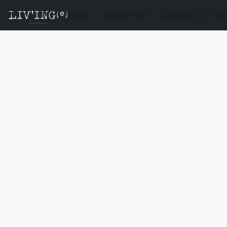
Shop
Wie zijn wij?
Contact
NL
EN