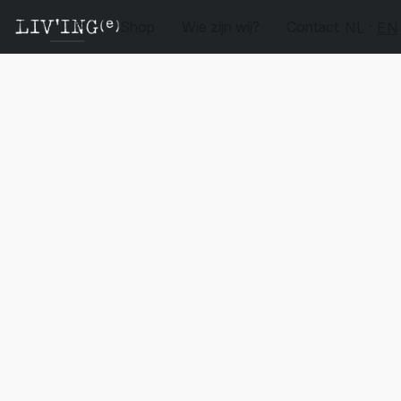
Shop
Wie zijn wij?
Contact
NL
EN