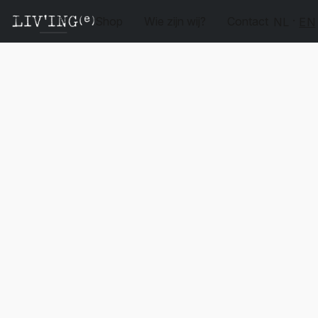
Shop
Wie zijn wij?
Contact
NL
EN