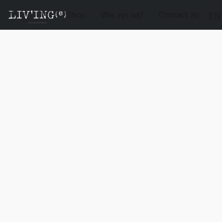
Shop
Wie zijn wij?
Contact
NL
EN