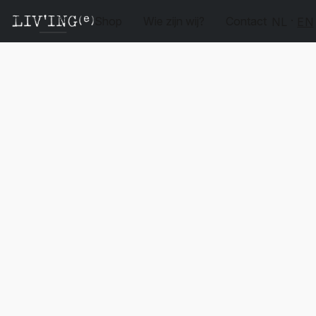
Shop
Wie zijn wij?
Contact
NL
EN