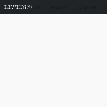
Shop
Wie zijn wij?
Contact
NL
EN