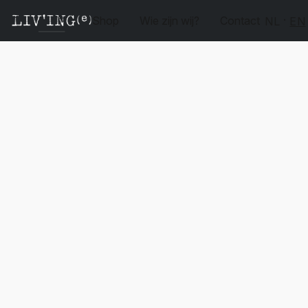
Shop
Wie zijn wij?
Contact
NL
EN