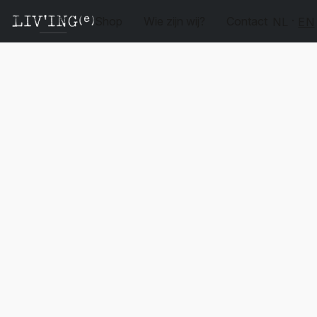
Shop
Wie zijn wij?
Contact
NL
EN