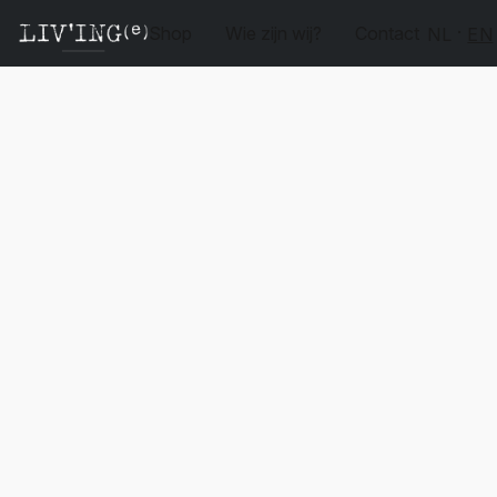
Shop
Wie zijn wij?
Contact
NL
EN