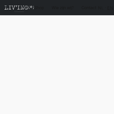
Shop
Wie zijn wij?
Contact
NL
EN