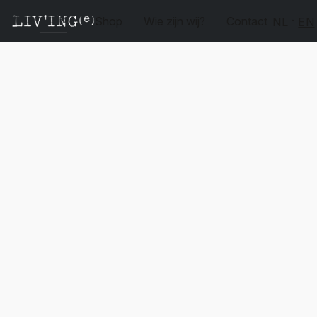
Shop
Wie zijn wij?
Contact
NL
EN