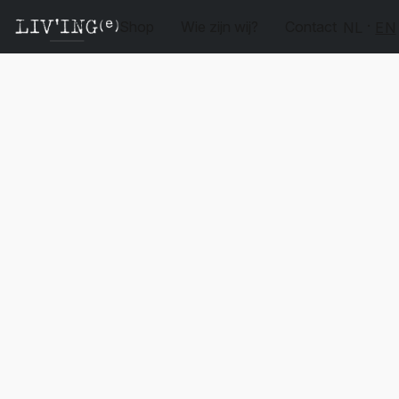
Shop
Wie zijn wij?
Contact
NL
EN