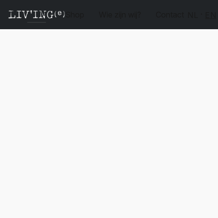
Shop
Wie zijn wij?
Contact
NL
EN