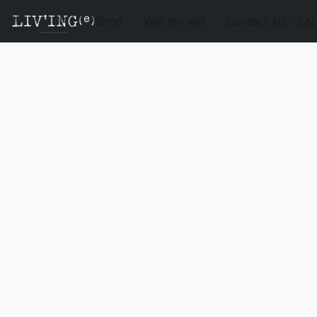
Shop
Wie zijn wij?
Contact
NL
EN