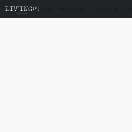
Shop
Wie zijn wij?
Contact
NL
EN