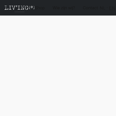
Shop
Wie zijn wij?
Contact
NL
EN